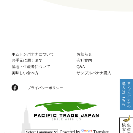
ホムトンバナナについて
お知らせ
お手元に届くまで
会社案内
産地・生産者について
Q&A
美味しい食べ方
サンプルバナナ購入
購
サ
ン
入
プライバシーポリシー
プ
は
ル
こ
バ
ナ
ち
ナ
ら
の
Powered by
Translate