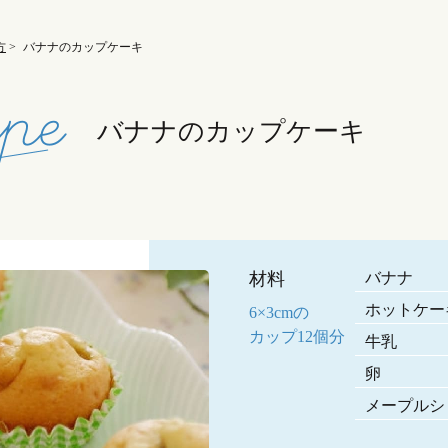
方
>
バナナのカップケーキ
バナナのカップケーキ
材料
バナナ
ホットケー
6×3cmの
カップ12個分
牛乳
卵
メープルシ