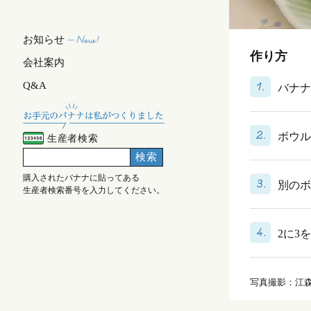
お知らせ
作り方
会社案内
Q&A
バナナ
ボウル
生産者検索
購入されたバナナに貼ってある
別のボ
生産者検索番号を入力してください。
2に3
写真撮影：江森