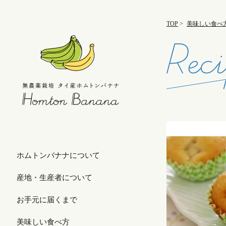
TOP
>
美味しい食べ
ホムトンバナナについて
産地・生産者について
お手元に届くまで
美味しい食べ方