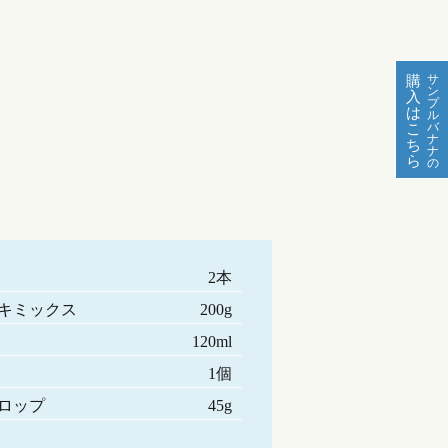
サ
購
ン
入
プ
は
ル
バ
こ
ナ
ち
ナ
ら
の
2本
キミックス
200g
120ml
1個
ロップ
45g