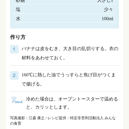
砂糖
大さじ1
塩
少々
水
100ml
作り方
バナナは皮をむき、大き目の乱切りする。衣の
材料をあわせておく。
160℃に熱した油でうっすらと焦げ目がつくま
で揚げる。
冷めた場合は、オーブントースターで温める
と、カリッとします。
写真撮影：江森 康之 / レシピ提供：特定非営利活動法人 みんな
の食育