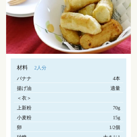
材料
2人分
バナナ
4本
揚げ油
適量
＜衣＞
上新粉
70g
小麦粉
15g
卵
1/2個